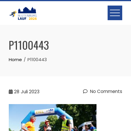
Skip
to
content
P1100443
Home
P1100443
No Comments
28
Juli 2023