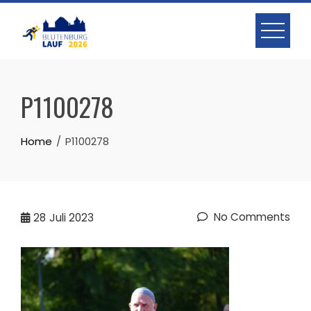
Skip
to
content
P1100278
Home
P1100278
No Comments
28
Juli 2023