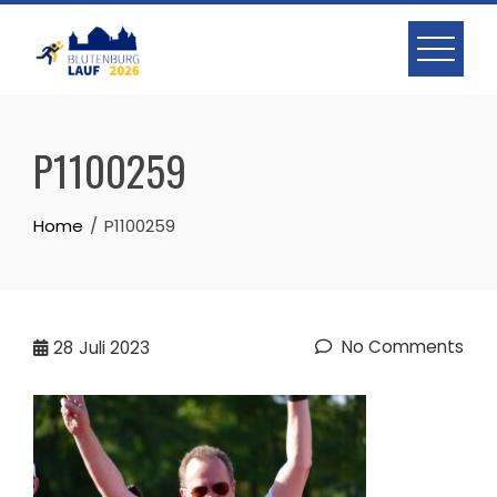
Skip
to
content
P1100259
Home
P1100259
No Comments
28
Juli 2023