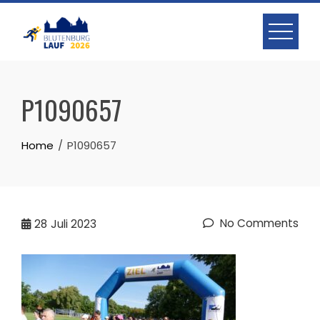
Skip
to
content
P1090657
Home
P1090657
No Comments
28
Juli 2023