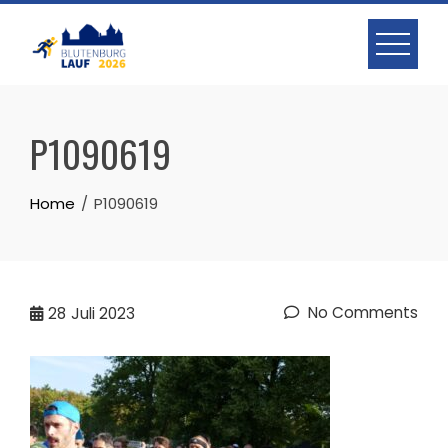
Skip
to
content
P1090619
Home
P1090619
No Comments
28
Juli 2023