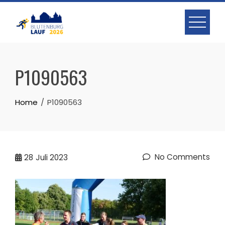
Skip
to
content
P1090563
Home
P1090563
No Comments
28
Juli 2023