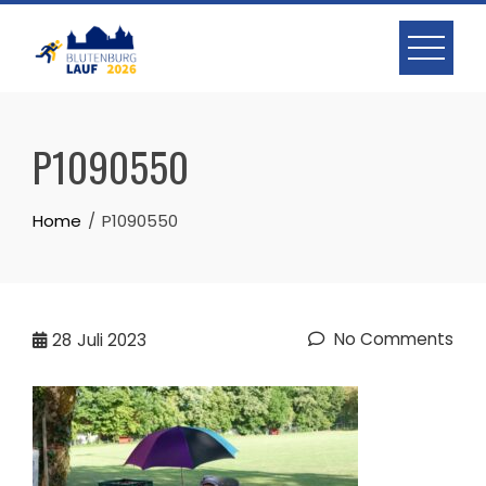
Skip
to
content
P1090550
Home
P1090550
No Comments
28
Juli 2023