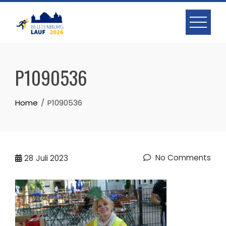
Skip
to
content
P1090536
Home
P1090536
No Comments
28
Juli 2023